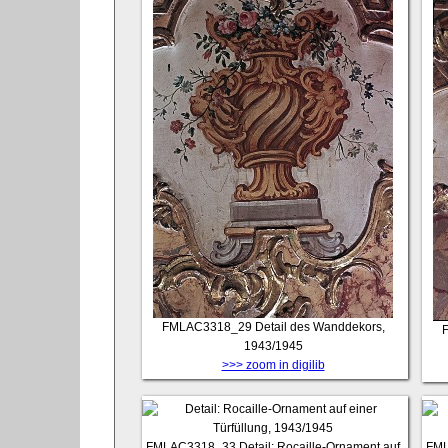
FMLAC3318_29
Detail des Wanddekors,
1943/1945
>>> zoom in digilib
FMLAC3318_33
Detail: Rocaille-Ornament auf
FM