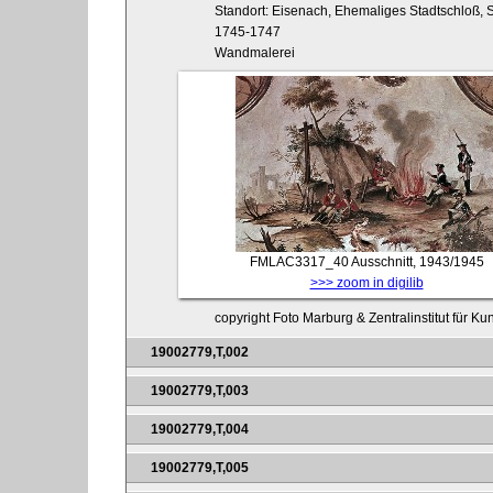
Standort: Eisenach, Ehemaliges Stadtschloß, S
1745-1747
Wandmalerei
FMLAC3317_40
Ausschnitt, 1943/1945
>>> zoom in digilib
copyright Foto Marburg & Zentralinstitut für K
19002779,T,002
19002779,T,003
19002779,T,004
19002779,T,005