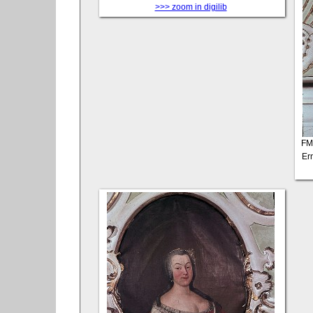
>>> zoom in digilib
FM
Er