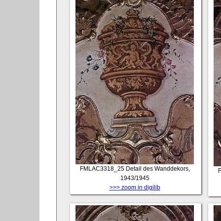
FMLAC3318_25
Detail des Wanddekors,
1943/1945
>>> zoom in digilib