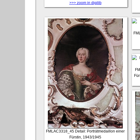
>>> zoom in digilib
FM
FM
Für
FMLAC3318_45
Detail: Porträtmedaillon einer
Fürstin, 1943/1945