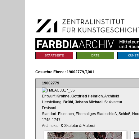
Benutzerspezifische
Direkt
Werkzeuge
zum
Inhalt
|
Direkt
zur
Navigation
Sektionen
STARTSEITE
ORTE
KÜNST
Gesuchte Ebene:
19002779,T,001
19002779
Entwurf:
Krohne, Gottfried Heinrich
, Architekt
Herstellung:
Brühl, Johann Michael
, Stukkateur
Festsaal
Standort: Eisenach, Ehemaliges Stadtschloß, Schloß, Nor
1745-1747
Architektur & Skulptur & Malerei