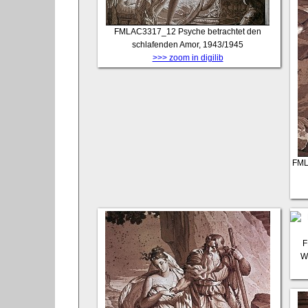
FMLAC3317_12
Psyche betrachtet den
schlafenden Amor, 1943/1945
>>> zoom in digilib
FML
F
W