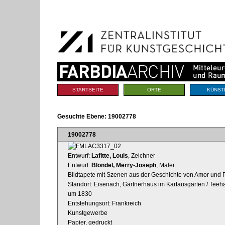
Benutzerspezifische
Direkt
Werkzeuge
zum
Inhalt
|
Direkt
zur
Navigation
Sektionen
STARTSEITE
ORTE
KÜNST
Gesuchte Ebene:
19002778
19002778
Entwurf:
Lafitte, Louis
, Zeichner
Entwurf:
Blondel, Merry-Joseph
, Maler
Bildtapete mit Szenen aus der Geschichte von Amor und 
Standort: Eisenach, Gärtnerhaus im Kartausgarten / Tee
um 1830
Entstehungsort: Frankreich
Kunstgewerbe
Papier, gedruckt