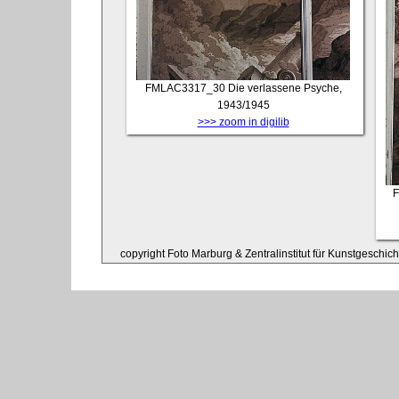
FMLAC3317_30
Die verlassene Psyche,
1943/1945
>>> zoom in digilib
F
copyright Foto Marburg & Zentralinstitut für Kunstgeschic