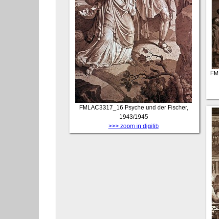
FM
FMLAC3317_16
Psyche und der Fischer,
1943/1945
>>> zoom in digilib