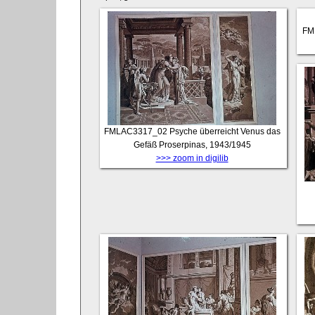
FM
FMLAC3317_02
Psyche überreicht Venus das
Gefäß Proserpinas, 1943/1945
>>> zoom in digilib