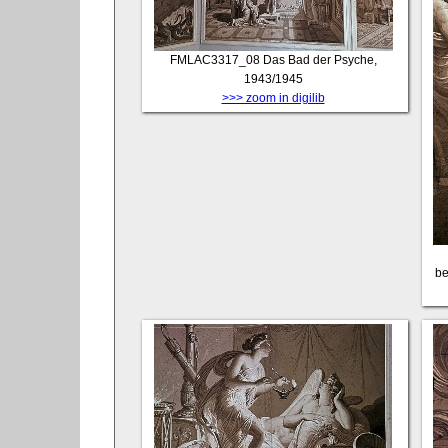
FMLAC3317_08
Das Bad der Psyche,
1943/1945
>>> zoom in digilib
be