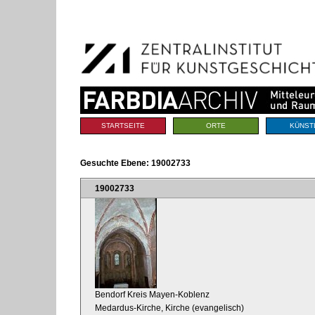
Benutzerspezifische
Direkt
Werkzeuge
zum
Inhalt
|
Direkt
zur
Navigation
Sektionen
STARTSEITE
ORTE
KÜNST
Gesuchte Ebene:
19002733
19002733
Bendorf Kreis Mayen-Koblenz
Medardus-Kirche, Kirche (evangelisch)