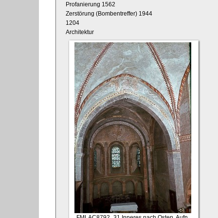
Profanierung 1562
Zerstörung (Bombentreffer) 1944
1204
Architektur
FMLAC8792_31
Inneres nach Osten, Aufn.