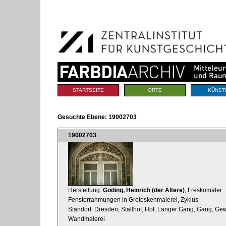
Benutzerspezifische
Direkt
Werkzeuge
zum
Inhalt
|
Direkt
zur
Navigation
Sektionen
STARTSEITE
ORTE
KÜNST
Gesuchte Ebene:
19002703
19002703
Herstellung:
Göding, Heinrich (der Ältere)
, Freskomaler
Fensterrahmungen in Groteskenmalerei, Zyklus
Standort: Dresden, Stallhof, Hof, Langer Gang, Gang, Ge
Wandmalerei