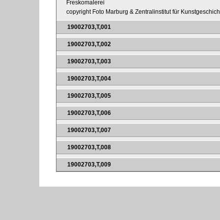
Freskomalerei
copyright Foto Marburg & Zentralinstitut für Kunstgeschic
19002703,T,001
19002703,T,002
19002703,T,003
19002703,T,004
19002703,T,005
19002703,T,006
19002703,T,007
19002703,T,008
19002703,T,009