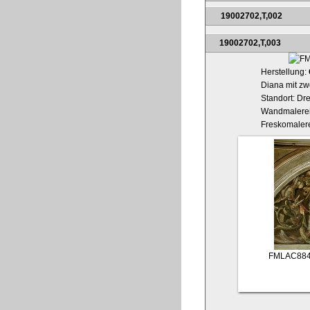
19002702,T,002
19002702,T,003
Herstellung:
Diana mit zw
Standort: Dr
Wandmalerei
Freskomaler
FMLAC884