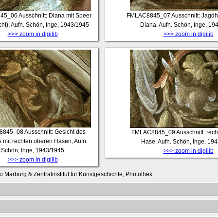
45_06
Ausschnitt: Diana mit Speer
FMLAC8845_07
Ausschnitt: Jagd
cht), Aufn. Schön, Inge, 1943/1945
Diana, Aufn. Schön, Inge, 19
>>> zoom in digilib
>>> zoom in digilib
8845_08
Ausschnitt: Gesicht des
FMLAC8845_09
Ausschnitt: rech
 mit rechten oberen Hasen, Aufn.
Hase, Aufn. Schön, Inge, 19
Schön, Inge, 1943/1945
>>> zoom in digilib
>>> zoom in digilib
o Marburg & Zentralinstitut für Kunstgeschichte, Photothek