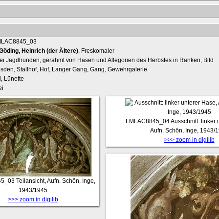
Göding, Heinrich (der Ältere)
, Freskomaler
ei Jagdhunden, gerahmt von Hasen und Allegorien des Herbstes in Ranken, Bild
esden, Stallhof, Hof, Langer Gang, Gang, Gewehrgalerie
, Lünette
ei
FMLAC8845_04
Ausschnitt: linker
Aufn. Schön, Inge, 1943/
>>> zoom in digilib
5_03
Teilansicht, Aufn. Schön, Inge,
1943/1945
>>> zoom in digilib