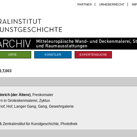
PARTNER
URHEBERRECHT
IM
ORTE
KÜNSTLER
EXPERTENSUCHE
,T,003
nrich (der Ältere)
, Freskomaler
rn in Groteskenmalerei, Zyklus
lhof, Hof, Langer Gang, Gang, Gewehrgalerie
 Zentralinstitut für Kunstgeschichte, Photothek