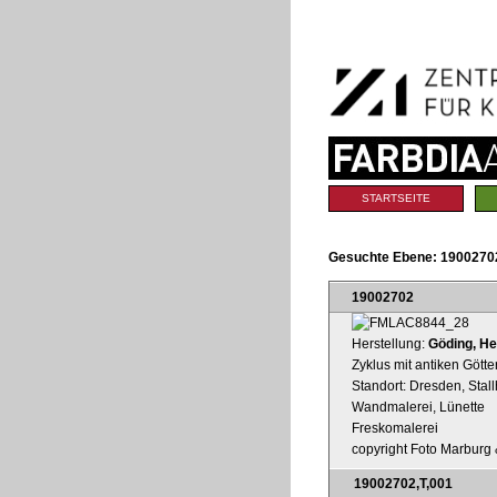
Benutzerspezifische
Direkt
Werkzeuge
zum
Inhalt
|
Direkt
zur
Navigation
Sektionen
STARTSEITE
Gesuchte Ebene:
19002702
19002702
Herstellung:
Göding, Hei
Zyklus mit antiken Götte
Standort: Dresden, Stal
Wandmalerei, Lünette
Freskomalerei
copyright Foto Marburg &
19002702,T,001