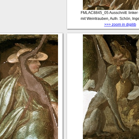
FMLAC8845_05
Ausschnitt: linke
mit Weintrauben, Aufn. Schön, Ing
>>> zoom in digilib