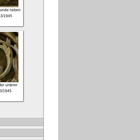
hunde neben
43/1945
ter unterer
43/1945