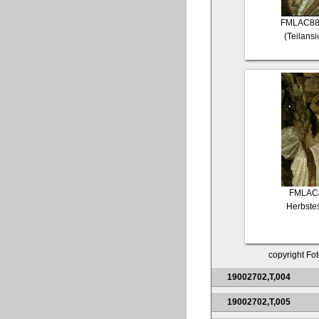
FMLAC88
(Teilansi
FMLAC
Herbstes
copyright Fot
19002702,T,004
19002702,T,005