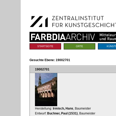
Benutzerspezifische
Direkt
Werkzeuge
zum
Inhalt
|
Direkt
zur
Navigation
Sektionen
STARTSEITE
ORTE
KÜNST
Gesuchte Ebene:
19002701
19002701
Herstellung:
Irmisch, Hans
, Baumeister
Entwurf:
Buchner, Paul (1531)
, Baumeister