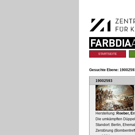
Benutzerspezifische
Direkt
Werkzeuge
zum
Inhalt
|
Direkt
zur
Navigation
Sektionen
STARTSEITE
Gesuchte Ebene:
1900259
19002593
Herstellung:
Roeber, Er
Die umkämpften Düppel
Standort: Berlin, Ehem
Zerstörung (Bombentref