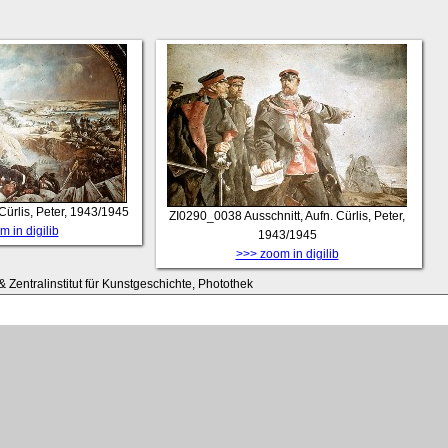
 Cürlis, Peter, 1943/1945
ZI0290_0038
Ausschnitt, Aufn. Cürlis, Peter,
 in digilib
1943/1945
>>> zoom in digilib
 Zentralinstitut für Kunstgeschichte, Photothek