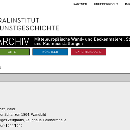
PARTNER
URHEBERRECHT
IM
ORTE
KÜNSTLER
EXPERTENSUCHE
3
nst
, Maler
er Schanzen 1864, Wandbild
aliges Zeughaus, Zeughaus, Feldherrnhalle
fer) 1944/1945