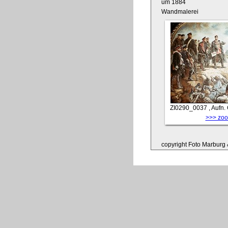
um 1884
Wandmalerei
ZI0290_0037
, Aufn.
>>> zoom
copyright Foto Marburg &