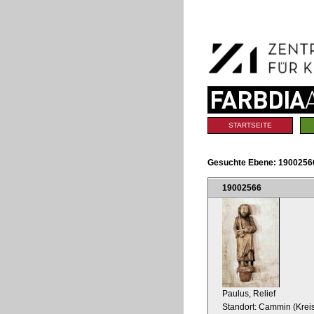
Benutzerspezifische
Direkt
Werkzeuge
zum
Inhalt
|
Direkt
zur
Navigation
Sektionen
STARTSEITE
Gesuchte Ebene:
1900256
19002566
Paulus, Relief
Standort: Cammin (Kre