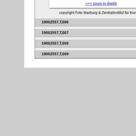
>>> zoom in digilib
copyright Foto Marburg & Zentralinstitut für K
19002557,T,006
19002557,T,007
19002557,T,008
19002557,T,009