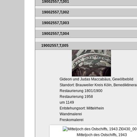
19002557,T,001
19002557,T,002
19002557,T,003
19002557,T,004
19002557,T,005
Gideon und Judas Maccabäus, Gewölbebild
Standort: Brauweiler Kreis Köln, Benediktinerab
Restaurierung 1801/1900
Restaurierung 1958
um 1149
Entstehungsort: Mittelrhein
Wandmalerei
Freskomalerei
ZI0430_00
Mitteljoch des Ostschiffs, 1943