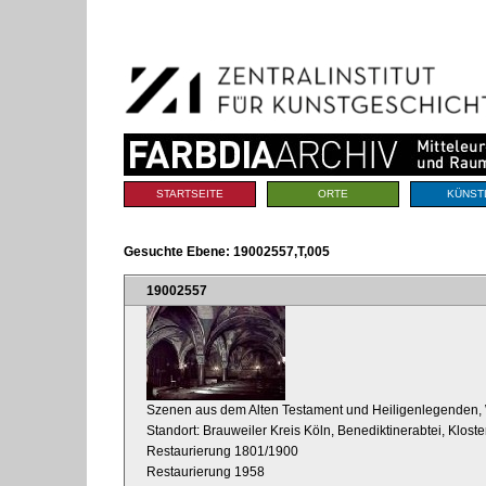
Benutzerspezifische
Direkt
Werkzeuge
zum
Inhalt
|
Direkt
zur
Navigation
Sektionen
STARTSEITE
ORTE
KÜNST
Gesuchte Ebene:
19002557,T,005
19002557
Szenen aus dem Alten Testament und Heiligenlegenden,
Standort: Brauweiler Kreis Köln, Benediktinerabtei, Kloste
Restaurierung 1801/1900
Restaurierung 1958