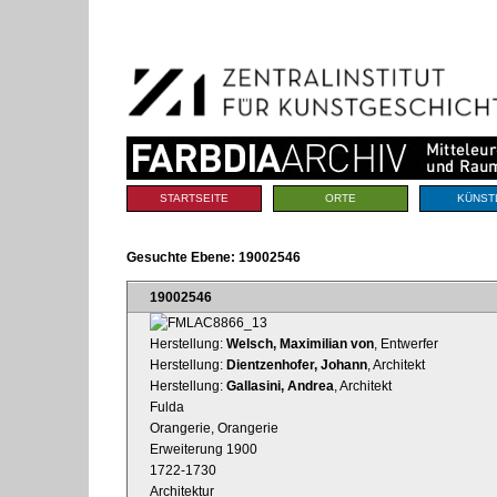
Benutzerspezifische
Direkt
Werkzeuge
zum
Inhalt
|
Direkt
zur
Navigation
Sektionen
STARTSEITE
ORTE
KÜNST
Gesuchte Ebene:
19002546
19002546
Herstellung:
Welsch, Maximilian von
, Entwerfer
Herstellung:
Dientzenhofer, Johann
, Architekt
Herstellung:
Gallasini, Andrea
, Architekt
Fulda
Orangerie, Orangerie
Erweiterung 1900
1722-1730
Architektur