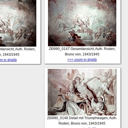
ZI0990_0147
Gesamtansicht, Aufn. Roden,
tansicht, Aufn. Roden,
Bruno von, 1943/1945
n, 1943/1945
>>> zoom in digilib
 in digilib
ZI0990_0148
Detail mit Triumphwagen, Aufn.
Roden, Bruno von, 1943/1945