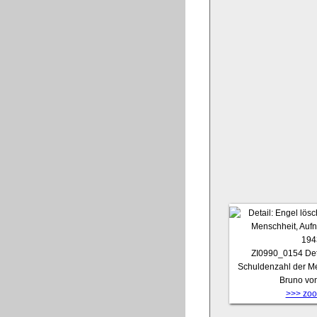
ZI0990_0154
Det
Schuldenzahl der Me
Bruno vo
>>> zoom