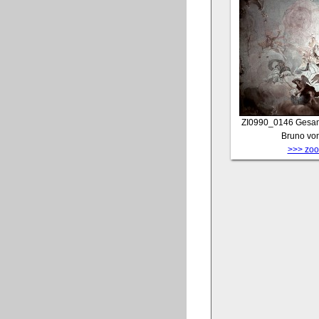
ZI0990_0146
Gesam
Bruno vo
>>> zoom