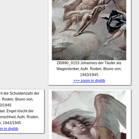
ZI0990_0153
Johannes der Täufer als
Wagenlenker, Aufn. Roden, Bruno von,
1943/1945
>>> zoom in digilib
ail: Engel löscht die
nschheit, Aufn. Roden,
n, 1943/1945
 in digilib