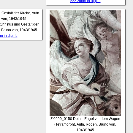
>>> zoom in digilib
 Christus und Gestalt der
, Bruno von, 1943/1945
 in digilib
ZI0990_0150
Detail: Engel vor dem Wagen
(Tetramorph), Aufn. Roden, Bruno von,
1943/1945