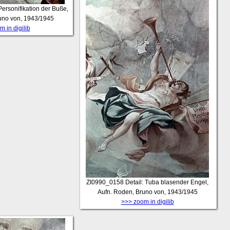
Personifikation der Buße,
uno von, 1943/1945
 in digilib
ZI0990_0158
Detail: Tuba blasender Engel,
Aufn. Roden, Bruno von, 1943/1945
>>> zoom in digilib