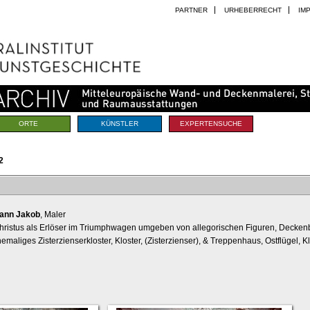
PARTNER
URHEBERRECHT
IM
ORTE
KÜNSTLER
EXPERTENSUCHE
2
ohann Jakob
, Maler
 Christus als Erlöser im Triumphwagen umgeben von allegorischen Figuren, Decken
hemaliges Zisterzienserkloster, Kloster, (Zisterzienser), & Treppenhaus, Ostflügel, 