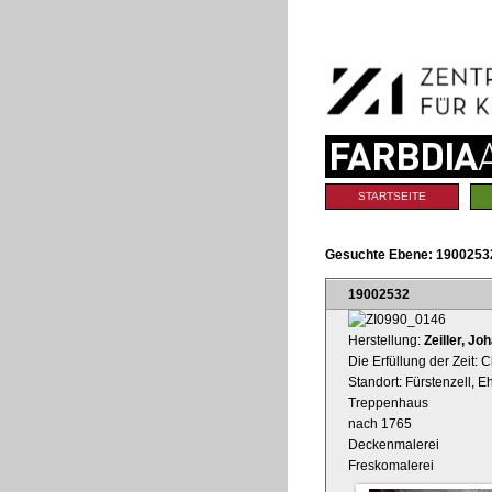
Benutzerspezifische
Direkt
Werkzeuge
zum
Inhalt
|
Direkt
zur
Navigation
Sektionen
STARTSEITE
Gesuchte Ebene:
1900253
19002532
Herstellung:
Zeiller, J
Die Erfüllung der Zeit:
Standort: Fürstenzell, E
Treppenhaus
nach 1765
Deckenmalerei
Freskomalerei