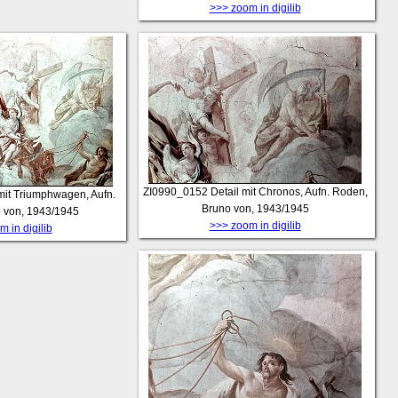
>>> zoom in digilib
ZI0990_0152
Detail mit Chronos, Aufn. Roden,
mit Triumphwagen, Aufn.
Bruno von, 1943/1945
 von, 1943/1945
>>> zoom in digilib
 in digilib