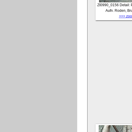
ZI0990_0156
Detail: 
Aufn. Roden, Br
>>> zoom