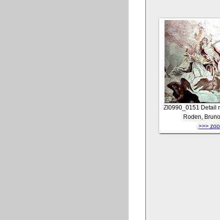
ZI0990_0151
Detail 
Roden, Bruno
>>> zoom