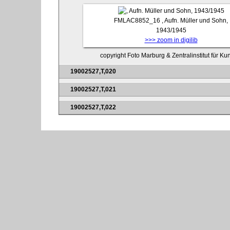
FMLAC8852_16
, Aufn. Müller und Sohn,
1943/1945
>>> zoom in digilib
copyright Foto Marburg & Zentralinstitut für K
19002527,T,020
19002527,T,021
19002527,T,022