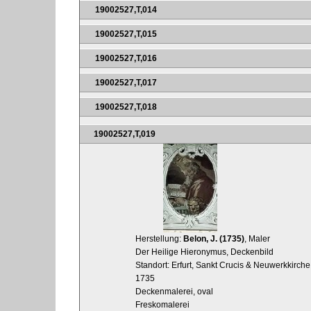
19002527,T,014
19002527,T,015
19002527,T,016
19002527,T,017
19002527,T,018
19002527,T,019
Herstellung:
Belon, J. (1735)
, Maler
Der Heilige Hieronymus, Deckenbild
Standort: Erfurt, Sankt Crucis & Neuwerkkirche
1735
Deckenmalerei, oval
Freskomalerei