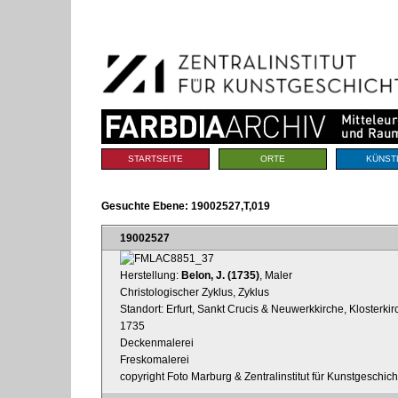
Benutzerspezifische
Direkt
Werkzeuge
zum
Inhalt
|
Direkt
zur
Navigation
Sektionen
STARTSEITE
ORTE
KÜNST
Gesuchte Ebene:
19002527,T,019
19002527
Herstellung:
Belon, J. (1735)
, Maler
Christologischer Zyklus, Zyklus
Standort: Erfurt, Sankt Crucis & Neuwerkkirche, Klosterk
1735
Deckenmalerei
Freskomalerei
copyright Foto Marburg & Zentralinstitut für Kunstgeschic