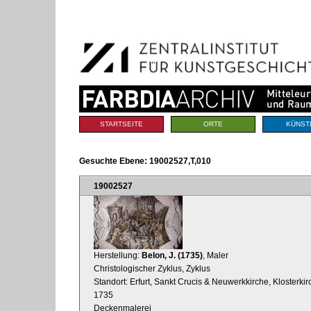
Benutzerspezifische
Direkt
Werkzeuge
zum
Inhalt
|
Direkt
zur
Navigation
Sektionen
STARTSEITE
ORTE
KÜNST
Gesuchte Ebene:
19002527,T,010
19002527
Herstellung:
Belon, J. (1735)
, Maler
Christologischer Zyklus, Zyklus
Standort: Erfurt, Sankt Crucis & Neuwerkkirche, Klosterk
1735
Deckenmalerei