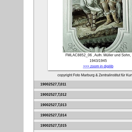
FMLAC8852_06
, Aufn. Müller und Sohn,
1943/1945
>>> zoom in digilib
copyright Foto Marburg & Zentralinstitut für K
19002527,T,011
19002527,T,012
19002527,T,013
19002527,T,014
19002527,T,015