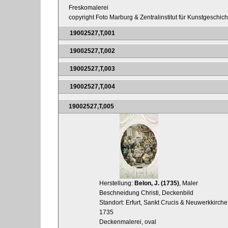
Freskomalerei
copyright Foto Marburg & Zentralinstitut für Kunstgeschic
19002527,T,001
19002527,T,002
19002527,T,003
19002527,T,004
19002527,T,005
Herstellung:
Belon, J. (1735)
, Maler
Beschneidung Christi, Deckenbild
Standort: Erfurt, Sankt Crucis & Neuwerkkirche
1735
Deckenmalerei, oval