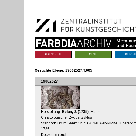
Benutzerspezifische
Direkt
Werkzeuge
zum
Inhalt
|
Direkt
zur
Navigation
Sektionen
STARTSEITE
ORTE
KÜNST
Gesuchte Ebene:
19002527,T,005
19002527
Herstellung:
Belon, J. (1735)
, Maler
Christologischer Zyklus, Zyklus
Standort: Erfurt, Sankt Crucis & Neuwerkkirche, Klosterk
1735
Deckenmalerei