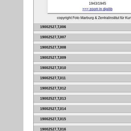
1943/1945
>>> zoom in digilib
copyright Foto Marburg & Zentralinstitut für K
19002527,T,006
19002527,T,007
19002527,T,008
19002527,T,009
19002527,T,010
19002527,T,011
19002527,T,012
19002527,T,013
19002527,T,014
19002527,T,015
19002527,T,016