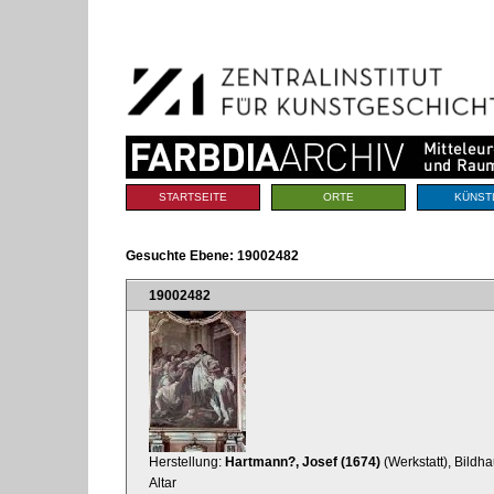
Benutzerspezifische
Direkt
Werkzeuge
zum
Inhalt
|
Direkt
zur
Navigation
Sektionen
STARTSEITE
ORTE
KÜNST
Gesuchte Ebene:
19002482
19002482
Herstellung:
Hartmann?, Josef (1674)
(Werkstatt), Bildh
Altar