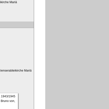
eikirche Mariä
rzienserabteikirche Mariä
, Bruno von,