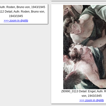
112
Detail, Aufn. Roden, Bruno von,
1943/1945
>>> zoom in digilib
ZI0990_0113
Detail: Engel, Aufn.
von, 1943/1945
>>> zoom in digilib