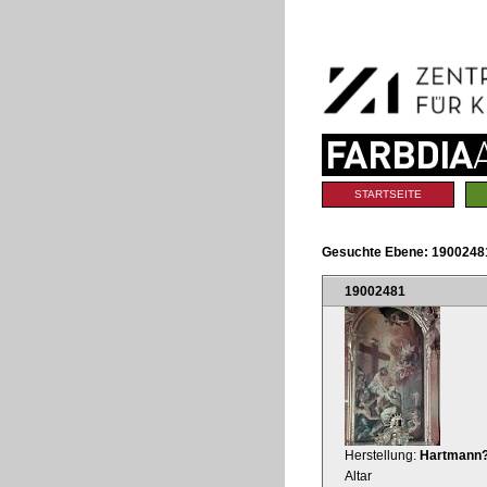
Benutzerspezifische
Direkt
Werkzeuge
zum
Inhalt
|
Direkt
zur
Navigation
Sektionen
STARTSEITE
Gesuchte Ebene:
19002481
19002481
Herstellung:
Hartmann?,
Altar