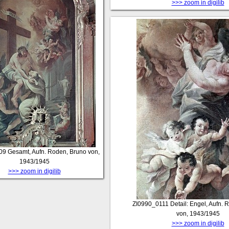
>>> zoom in digilib
09
Gesamt, Aufn. Roden, Bruno von,
1943/1945
>>> zoom in digilib
ZI0990_0111
Detail: Engel, Aufn.
von, 1943/1945
>>> zoom in digilib