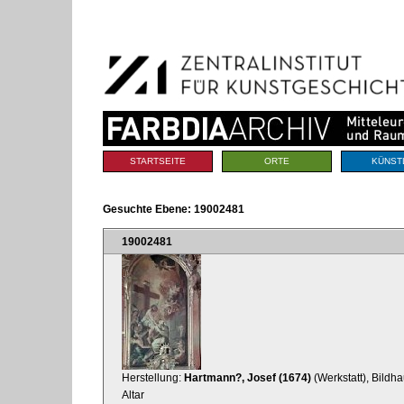
Benutzerspezifische
Direkt
Werkzeuge
zum
Inhalt
|
Direkt
zur
Navigation
Sektionen
STARTSEITE
ORTE
KÜNST
Gesuchte Ebene:
19002481
19002481
Herstellung:
Hartmann?, Josef (1674)
(Werkstatt), Bildh
Altar