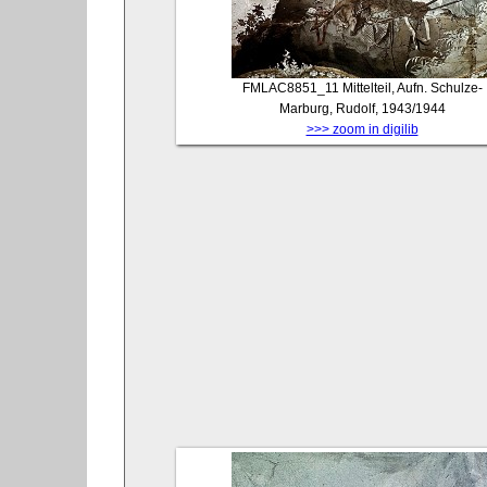
FMLAC8851_11
Mittelteil, Aufn. Schulze-
Marburg, Rudolf, 1943/1944
>>> zoom in digilib