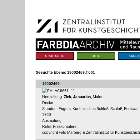
Benutzerspezifische
Direkt
Werkzeuge
zum
Inhalt
|
Direkt
zur
Navigation
Sektionen
STARTSEITE
ORTE
KÜNST
Gesuchte Ebene:
19002469,T,001
19002469
Herstellung:
Zick, Januarius
, Maler
Decke
Standort: Engers, Kurfürstliches Schloß, Schloß, Festsaal
1760
Ausmalung
Rötel, Freskomalerei
copyright Foto Marburg & Zentralinstitut für Kunstgeschic