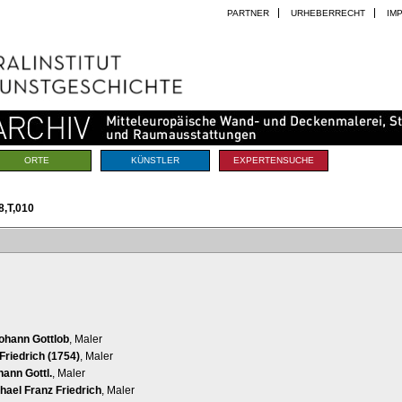
PARTNER
URHEBERRECHT
IM
ORTE
KÜNSTLER
EXPERTENSUCHE
,T,010
Johann Gottlob
, Maler
Friedrich (1754)
, Maler
hann Gottl.
, Maler
hael Franz Friedrich
, Maler