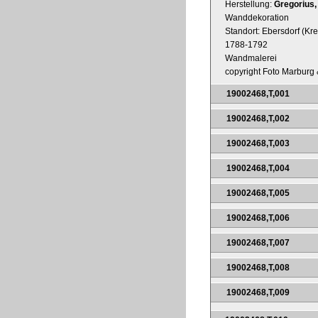
Herstellung:
Gregorius,
Wanddekoration
Standort: Ebersdorf (Kre
1788-1792
Wandmalerei
copyright Foto Marburg &
19002468,T,001
19002468,T,002
19002468,T,003
19002468,T,004
19002468,T,005
19002468,T,006
19002468,T,007
19002468,T,008
19002468,T,009