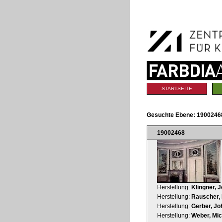
Benutzerspezifische
Direkt
Werkzeuge
zum
Inhalt
|
Direkt
zur
Navigation
Sektionen
STARTSEITE
Gesuchte Ebene:
19002468
19002468
Herstellung:
Klingner, 
Herstellung:
Rauscher, 
Herstellung:
Gerber, Jo
Herstellung:
Weber, Mic