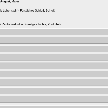
 August
, Maler
is Lobenstein), Fürstliches Schloß, Schloß
 Zentralinstitut für Kunstgeschichte, Photothek