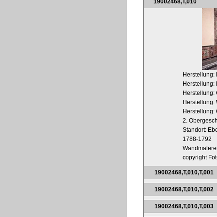
19002468,T,010
Herstellung:
Herstellung:
Herstellung:
Herstellung:
Herstellung:
2. Obergesch
Standort: Ebe
1788-1792
Wandmalere
copyright Fot
19002468,T,010,T,001
19002468,T,010,T,002
19002468,T,010,T,003