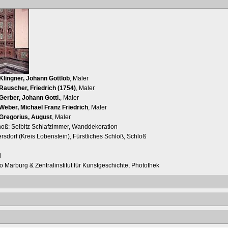
Klingner, Johann Gottlob
, Maler
Rauscher, Friedrich (1754)
, Maler
Gerber, Johann Gottl.
, Maler
Weber, Michael Franz Friedrich
, Maler
Gregorius, August
, Maler
oß: Selbitz Schlafzimmer, Wanddekoration
rsdorf (Kreis Lobenstein), Fürstliches Schloß, Schloß
i
o Marburg & Zentralinstitut für Kunstgeschichte, Photothek