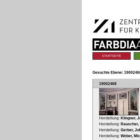
Benutzerspezifische
Direkt
Werkzeuge
zum
Inhalt
|
Direkt
zur
Navigation
Sektionen
STARTSEITE
Gesuchte Ebene:
19002468
19002468
Herstellung:
Klingner, 
Herstellung:
Rauscher, 
Herstellung:
Gerber, Jo
Herstellung:
Weber, Mic