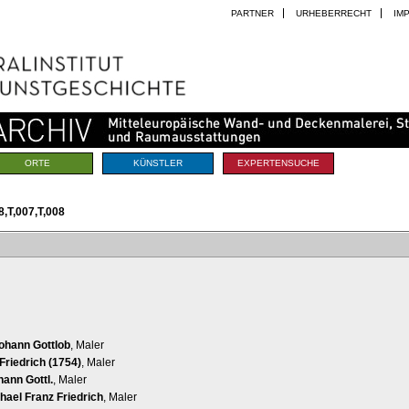
PARTNER
URHEBERRECHT
IM
ORTE
KÜNSTLER
EXPERTENSUCHE
,T,007,T,008
Johann Gottlob
, Maler
Friedrich (1754)
, Maler
hann Gottl.
, Maler
hael Franz Friedrich
, Maler