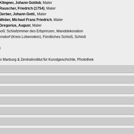
Klingner, Johann Gottlob
, Maler
Rauscher, Friedrich (1754)
, Maler
Gerber, Johann Gottl.
, Maler
Weber, Michael Franz Friedrich
, Maler
Gregorius, August
, Maler
oß: Schlafzimmer des Erbprinzen, Wanddekoration
rsdorf (Kreis Lobenstein), Fürstliches Schloß, Schloß
i
o Marburg & Zentralinstitut für Kunstgeschichte, Photothek