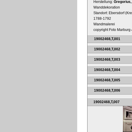
Herstellung:
Gregorius,
Wanddekoration
Standort: Ebersdorf (Kre
1788-1792
Wandmalerei
copyright Foto Marburg &
19002468,T,001
19002468,T,002
19002468,T,003
19002468,T,004
19002468,T,005
19002468,T,006
19002468,T,007