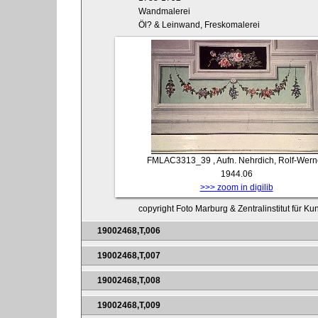
Wandmalerei
Öl? & Leinwand, Freskomalerei
FMLAC3313_39
, Aufn. Nehrdich, Rolf-Wern
1944.06
>>> zoom in digilib
copyright Foto Marburg & Zentralinstitut für K
19002468,T,006
19002468,T,007
19002468,T,008
19002468,T,009