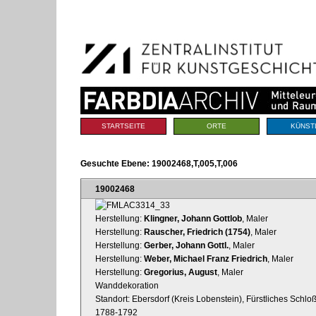
Benutzerspezifische
Direkt
Werkzeuge
zum
Inhalt
|
Direkt
zur
Navigation
Sektionen
STARTSEITE
ORTE
KÜNST
Gesuchte Ebene:
19002468,T,005,T,006
19002468
Herstellung:
Klingner, Johann Gottlob
, Maler
Herstellung:
Rauscher, Friedrich (1754)
, Maler
Herstellung:
Gerber, Johann Gottl.
, Maler
Herstellung:
Weber, Michael Franz Friedrich
, Maler
Herstellung:
Gregorius, August
, Maler
Wanddekoration
Standort: Ebersdorf (Kreis Lobenstein), Fürstliches Schlo
1788-1792