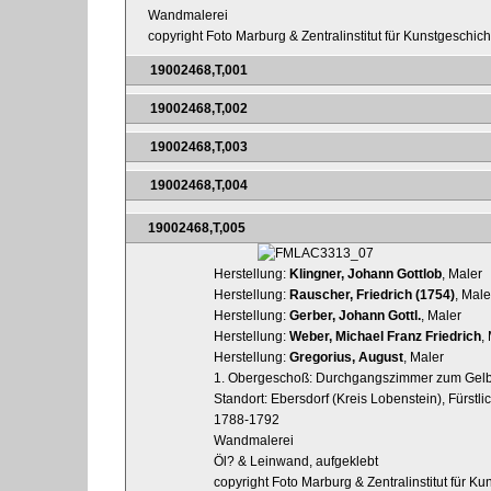
Wandmalerei
copyright Foto Marburg & Zentralinstitut für Kunstgeschic
19002468,T,001
19002468,T,002
19002468,T,003
19002468,T,004
19002468,T,005
Herstellung:
Klingner, Johann Gottlob
, Maler
Herstellung:
Rauscher, Friedrich (1754)
, Male
Herstellung:
Gerber, Johann Gottl.
, Maler
Herstellung:
Weber, Michael Franz Friedrich
,
Herstellung:
Gregorius, August
, Maler
1. Obergeschoß: Durchgangszimmer zum Gelb
Standort: Ebersdorf (Kreis Lobenstein), Fürstl
1788-1792
Wandmalerei
Öl? & Leinwand, aufgeklebt
copyright Foto Marburg & Zentralinstitut für K