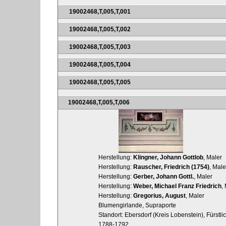
19002468,T,005,T,001
19002468,T,005,T,002
19002468,T,005,T,003
19002468,T,005,T,004
19002468,T,005,T,005
19002468,T,005,T,006
Herstellung:
Klingner, Johann Gottlob
, Maler
Herstellung:
Rauscher, Friedrich (1754)
, Male
Herstellung:
Gerber, Johann Gottl.
, Maler
Herstellung:
Weber, Michael Franz Friedrich
,
Herstellung:
Gregorius, August
, Maler
Blumengirlande, Supraporte
Standort: Ebersdorf (Kreis Lobenstein), Fürstl
1788-1792