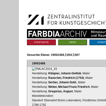
Benutzerspezifische
Direkt
Werkzeuge
zum
Inhalt
|
Direkt
zur
Navigation
Sektionen
STARTSEITE
ORTE
KÜNST
Gesuchte Ebene:
19002468,T,004,T,007
19002468
Herstellung:
Klingner, Johann Gottlob
, Maler
Herstellung:
Rauscher, Friedrich (1754)
, Maler
Herstellung:
Gerber, Johann Gottl.
, Maler
Herstellung:
Weber, Michael Franz Friedrich
, Maler
Herstellung:
Gregorius, August
, Maler
Wanddekoration
Standort: Ebersdorf (Kreis Lobenstein), Fürstliches Schlo
1788-1792