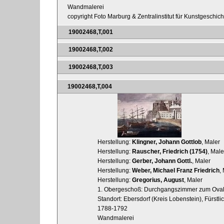
Wandmalerei
copyright Foto Marburg & Zentralinstitut für Kunstgeschic
19002468,T,001
19002468,T,002
19002468,T,003
19002468,T,004
Herstellung:
Klingner, Johann Gottlob
, Maler
Herstellung:
Rauscher, Friedrich (1754)
, Male
Herstellung:
Gerber, Johann Gottl.
, Maler
Herstellung:
Weber, Michael Franz Friedrich
,
Herstellung:
Gregorius, August
, Maler
1. Obergeschoß: Durchgangszimmer zum Oval
Standort: Ebersdorf (Kreis Lobenstein), Fürstl
1788-1792
Wandmalerei