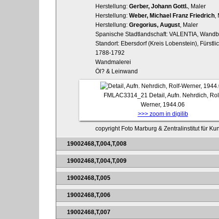
Herstellung:
Gerber, Johann Gottl.
, Maler
Herstellung:
Weber, Michael Franz Friedrich
,
Herstellung:
Gregorius, August
, Maler
Spanische Stadtlandschaft: VALENTIA, Wandb
Standort: Ebersdorf (Kreis Lobenstein), Fürstl
1788-1792
Wandmalerei
Öl? & Leinwand
FMLAC3314_21
Detail, Aufn. Nehrdich, Rol
Werner, 1944.06
>>> zoom in digilib
copyright Foto Marburg & Zentralinstitut für K
19002468,T,004,T,008
19002468,T,004,T,009
19002468,T,005
19002468,T,006
19002468,T,007