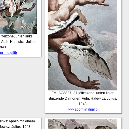
ittelzone, unten links:
Aufn. Halewicz, Julius,
943
 in digilib
FMLAC8827_37
Mittelzone, unten links:
stürzende Dämonen, Aufn. Halewicz, Julius,
1943
>>> zoom in digilib