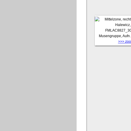
FMLAC8827_3
Musengruppe, Aufn. 
>>> zoom