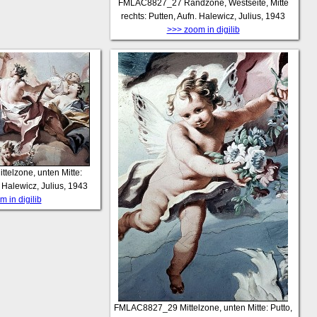
FMLAC8827_27
Randzone, Westseite, Mitte
rechts: Putten, Aufn. Halewicz, Julius, 1943
>>> zoom in digilib
ittelzone, unten Mitte:
Halewicz, Julius, 1943
 in digilib
FMLAC8827_29
Mittelzone, unten Mitte: Putto,