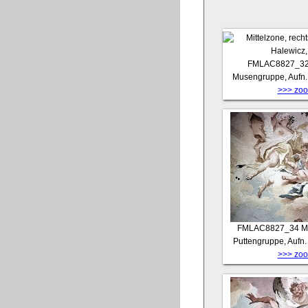
FMLAC8827_3
Musengruppe, Aufn. 
>>> zoom
FMLAC8827_34
M
Puttengruppe, Aufn.
>>> zoom