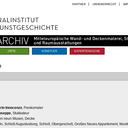
PARTNER
URHEBERRECHT
IM
ORTE
KÜNSTLER
EXPERTENSUCHE
2
arlo Innocenzo
, Freskomaler
iuseppe
, Stukkateur
den neun Musen, Decke
Köln, Schloß Augustusburg, Schloß, Obergeschoß, Großes Neues Appartement, Musi