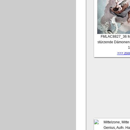
FMLAC8827_36
M
stürzende Dämonen, 
1
>>> zoom