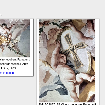
rt
telzone, oben: Fama und
schordensschild, Aufn.
 Julius, 1943
 in digilib
FMLAC8827_25
Mittelzone, oben: Putten mit