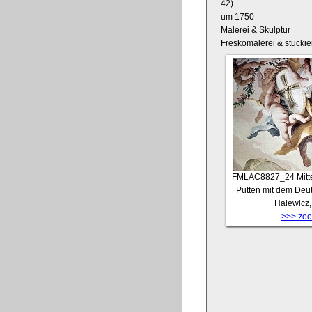
42)
um 1750
Malerei & Skulptur
Freskomalerei & stuckie
FMLAC8827_24
Mit
Putten mit dem Deut
Halewicz,
>>> zoom