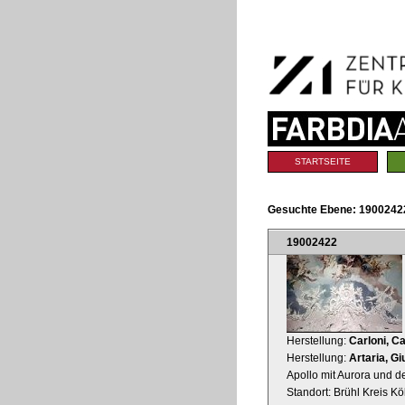
Benutzerspezifische
Direkt
Werkzeuge
zum
Inhalt
|
Direkt
zur
Navigation
Sektionen
STARTSEITE
Gesuchte Ebene:
1900242
19002422
Herstellung:
Carloni, C
Herstellung:
Artaria, G
Apollo mit Aurora und 
Standort: Brühl Kreis 