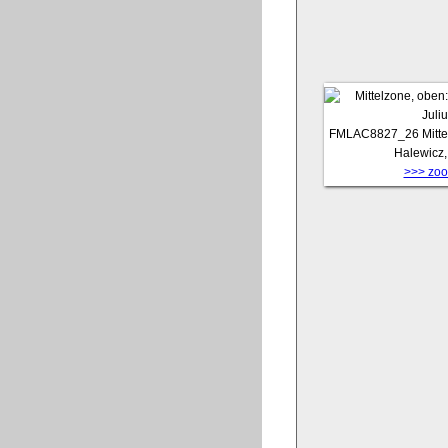
FMLAC8827_26
Mitt
Halewicz,
>>> zoom