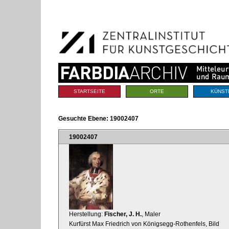
Benutzerspezifische
Direkt
Werkzeuge
zum
Inhalt
|
Direkt
zur
Navigation
Sektionen
STARTSEITE
ORTE
KÜNST
Gesuchte Ebene:
19002407
19002407
Herstellung:
Fischer, J. H.
, Maler
Kurfürst Max Friedrich von Königsegg-Rothenfels, Bild