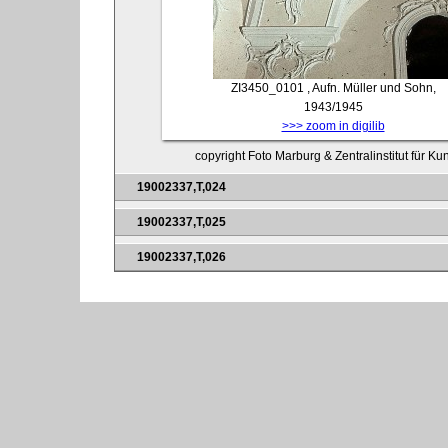
ZI3450_0101
, Aufn. Müller und Sohn,
1943/1945
>>> zoom in digilib
copyright Foto Marburg & Zentralinstitut für K
19002337,T,024
19002337,T,025
19002337,T,026