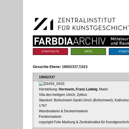
Benutzerspezifische
Direkt
Werkzeuge
zum
Inhalt
|
Direkt
zur
Navigation
Sektionen
STARTSEITE
ORTE
KÜNST
Gesuchte Ebene:
19002337,T,023
19002337
Herstellung:
Hermann, Franz Ludwig
, Maler
Vita des heiligen Ulrich, Zyklus
Standort: Bollschweil-Sankt Ulrich (Bollschweil), Katholis
1767
Wandmalerei & Deckenmalerei
Freskomalerei
copyright Foto Marburg & Zentralinstitut für Kunstgeschic