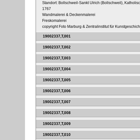
Standort: Bollschweil-Sankt Ulrich (Bollschweil), Katholis
1767
Wandmalerei & Deckenmalerei
Freskomalerei
copyright Foto Marburg & Zentralinstitut für Kunstgeschic
19002337,T,001
19002337,T,002
19002337,T,003
19002337,T,004
19002337,T,005
19002337,T,006
19002337,T,007
19002337,T,008
19002337,T,009
19002337,T,010