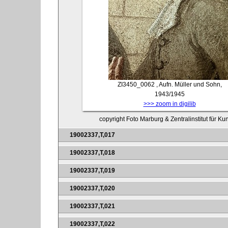
ZI3450_0062
, Aufn. Müller und Sohn,
1943/1945
>>> zoom in digilib
copyright Foto Marburg & Zentralinstitut für K
19002337,T,017
19002337,T,018
19002337,T,019
19002337,T,020
19002337,T,021
19002337,T,022