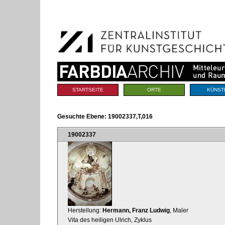
Benutzerspezifische
Direkt
Werkzeuge
zum
Inhalt
|
Direkt
zur
Navigation
Sektionen
STARTSEITE
ORTE
KÜNST
Gesuchte Ebene:
19002337,T,016
19002337
Herstellung:
Hermann, Franz Ludwig
, Maler
Vita des heiligen Ulrich, Zyklus