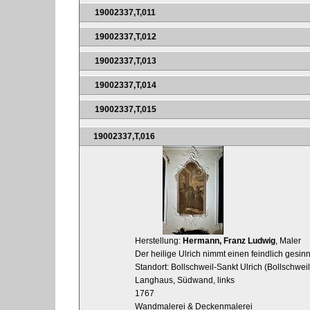
19002337,T,011
19002337,T,012
19002337,T,013
19002337,T,014
19002337,T,015
19002337,T,016
Herstellung:
Hermann, Franz Ludwig
, Maler
Der heilige Ulrich nimmt einen feindlich gesin
Standort: Bollschweil-Sankt Ulrich (Bollschweil
Langhaus, Südwand, links
1767
Wandmalerei & Deckenmalerei