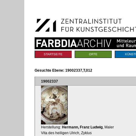
Benutzerspezifische
Direkt
Werkzeuge
zum
Inhalt
|
Direkt
zur
Navigation
Sektionen
STARTSEITE
ORTE
KÜNST
Gesuchte Ebene:
19002337,T,012
19002337
Herstellung:
Hermann, Franz Ludwig
, Maler
Vita des heiligen Ulrich, Zyklus