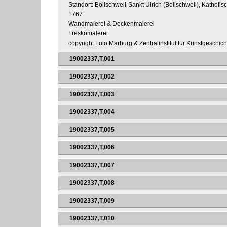
Standort: Bollschweil-Sankt Ulrich (Bollschweil), Katholis
1767
Wandmalerei & Deckenmalerei
Freskomalerei
copyright Foto Marburg & Zentralinstitut für Kunstgeschic
19002337,T,001
19002337,T,002
19002337,T,003
19002337,T,004
19002337,T,005
19002337,T,006
19002337,T,007
19002337,T,008
19002337,T,009
19002337,T,010