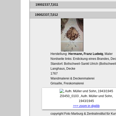
19002337,T,011
19002337,T,012
Herstellung:
Hermann, Franz Ludwig
, Maler
Nordseite links: Erstickung eines Brandes, De
Standort: Bollschweil-Sankt Ulrich (Bollschweil
Langhaus, Decke
1767
Wandmalerei & Deckenmalerei
Grisaille, Freskomalerei
ZI3450_0103
, Aufn. Müller und Sohn,
1943/1945
>>> zoom in digilib
copyright Foto Marburg & Zentralinstitut für K