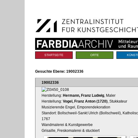
Benutzerspezifische
Direkt
Werkzeuge
zum
Inhalt
|
Direkt
zur
Navigation
Sektionen
STARTSEITE
ORTE
KÜNST
Gesuchte Ebene:
19002336
19002336
Herstellung:
Hermann, Franz Ludwig
, Maler
Herstellung:
Vogel, Franz Anton (1720)
, Stukkateur
Musizierende Engel, Emporendekoration
Standort: Bollschweil-Sankt Ulrich (Bollschweil), Katholi
1767
Wandmalerei & Kunstgewerbe
Grisaille, Freskomalerei & stuckiert