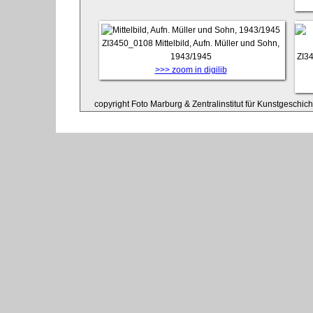
ZI3450_0108
Mittelbild, Aufn. Müller und Sohn,
1943/1945
ZI3
>>> zoom in digilib
copyright Foto Marburg & Zentralinstitut für Kunstgeschic