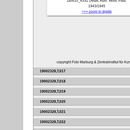
ZI0910_4352
Detail, Aufn. Wolff, Paul,
1943/1945
>>> zoom in digilib
copyright Foto Marburg & Zentralinstitut für K
19002328,T,017
19002328,T,018
19002328,T,019
19002328,T,020
19002328,T,021
19002328,T,022