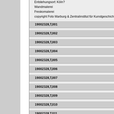
Entstehungsort: Köln?
Wandmalerei
Freskomalerei
copyright Foto Marburg & Zentralinstitut für Kunstgeschic
19002328,T,001
19002328,T,002
19002328,T,003
19002328,T,004
19002328,T,005
19002328,T,006
19002328,T,007
19002328,T,008
19002328,T,009
19002328,T,010
19002328,T,011