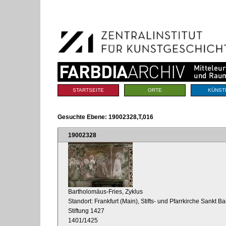
Benutzerspezifische
Direkt
Werkzeuge
zum
Inhalt
|
Direkt
zur
Navigation
Sektionen
STARTSEITE
ORTE
KÜNST
Gesuchte Ebene:
19002328,T,016
19002328
Bartholomäus-Fries, Zyklus
Standort: Frankfurt (Main), Stifts- und Pfarrkirche Sankt
Stiftung 1427
1401/1425