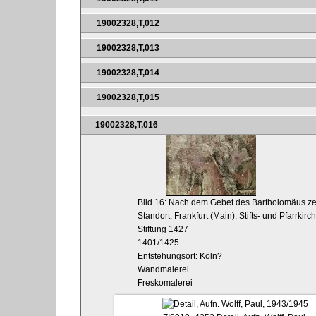
19002328,T,012
19002328,T,013
19002328,T,014
19002328,T,015
19002328,T,016
Bild 16: Nach dem Gebet des Bartholomäus zerst
Standort: Frankfurt (Main), Stifts- und Pfarrk
Stiftung 1427
1401/1425
Entstehungsort: Köln?
Wandmalerei
Freskomalerei