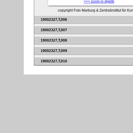
>>> zoom in digilib
copyright Foto Marburg & Zentralinstitut für K
19002327,T,006
19002327,T,007
19002327,T,008
19002327,T,009
19002327,T,010