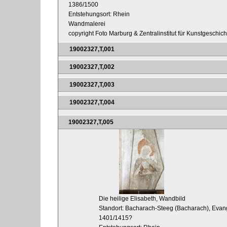
1386/1500
Entstehungsort: Rhein
Wandmalerei
copyright Foto Marburg & Zentralinstitut für Kunstgeschic
19002327,T,001
19002327,T,002
19002327,T,003
19002327,T,004
19002327,T,005
Die heilige Elisabeth, Wandbild
Standort: Bacharach-Steeg (Bacharach), Evang
1401/1415?