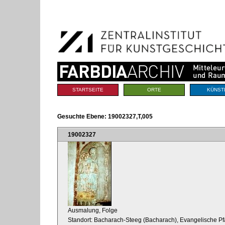
Benutzerspezifische
Direkt
Werkzeuge
zum
Inhalt
|
Direkt
zur
Navigation
Sektionen
STARTSEITE
ORTE
KÜNST
Gesuchte Ebene:
19002327,T,005
19002327
Ausmalung, Folge
Standort: Bacharach-Steeg (Bacharach), Evangelische Pfa