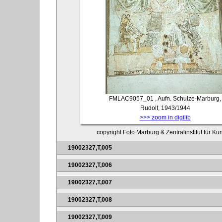
FMLAC9057_01
, Aufn. Schulze-Marburg,
Rudolf, 1943/1944
>>> zoom in digilib
copyright Foto Marburg & Zentralinstitut für K
19002327,T,005
19002327,T,006
19002327,T,007
19002327,T,008
19002327,T,009