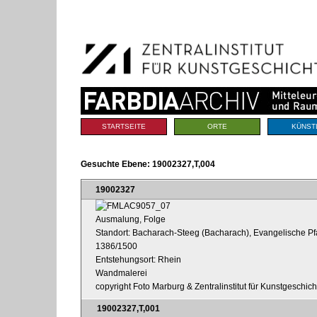
Benutzerspezifische
Direkt
Werkzeuge
zum
Inhalt
|
Direkt
zur
Navigation
Sektionen
STARTSEITE
ORTE
KÜNST
Gesuchte Ebene:
19002327,T,004
19002327
Ausmalung, Folge
Standort: Bacharach-Steeg (Bacharach), Evangelische Pfa
1386/1500
Entstehungsort: Rhein
Wandmalerei
copyright Foto Marburg & Zentralinstitut für Kunstgeschic
19002327,T,001