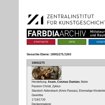
Benutzerspezifische
Direkt
Werkzeuge
zum
Inhalt
|
Direkt
zur
Navigation
Sektionen
STARTSEITE
ORTE
KÜNST
Gesuchte Ebene:
19002275,T,003
19002275
Herstellung:
Asam, Cosmas Damian
, Maler
Passion Christi, Zyklus
Standort: Aldersbach (Kreis Passau), Ehemalige Klosterkir
Gewölbe
1718/1720
Deckenmalerei