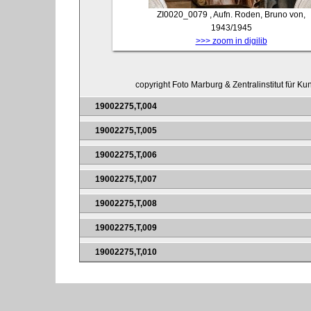
ZI0020_0079
, Aufn. Roden, Bruno von,
1943/1945
>>> zoom in digilib
copyright Foto Marburg & Zentralinstitut für K
19002275,T,004
19002275,T,005
19002275,T,006
19002275,T,007
19002275,T,008
19002275,T,009
19002275,T,010