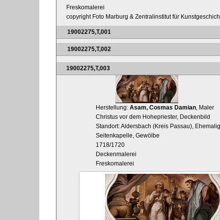
Freskomalerei
copyright Foto Marburg & Zentralinstitut für Kunstgeschic
19002275,T,001
19002275,T,002
19002275,T,003
Herstellung:
Asam, Cosmas Damian
, Maler
Christus vor dem Hohepriester, Deckenbild
Standort: Aldersbach (Kreis Passau), Ehemalige
Seitenkapelle, Gewölbe
1718/1720
Deckenmalerei
Freskomalerei