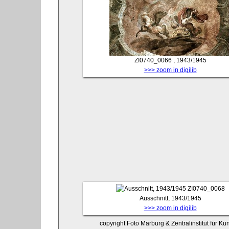
ZI0740_0066
, 1943/1945
>>> zoom in digilib
ZI0740_0068
Ausschnitt, 1943/1945
>>> zoom in digilib
copyright Foto Marburg & Zentralinstitut für K