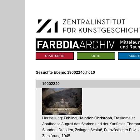
Benutzerspezifische
Direkt
Werkzeuge
zum
Inhalt
|
Direkt
zur
Navigation
Sektionen
STARTSEITE
ORTE
KÜNST
Gesuchte Ebene:
19002240,T,010
19002240
Herstellung:
Fehling, Heinrich Christoph
, Freskomaler
Apotheose August des Starken und der Kurfürstin Eberhar
Standort: Dresden, Zwinger, Schloß, Französischer Pavil
Zerstörung 1945