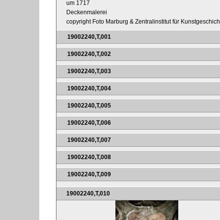
um 1717
Deckenmalerei
copyright Foto Marburg & Zentralinstitut für Kunstgeschic
19002240,T,001
19002240,T,002
19002240,T,003
19002240,T,004
19002240,T,005
19002240,T,006
19002240,T,007
19002240,T,008
19002240,T,009
19002240,T,010