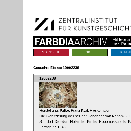
Benutzerspezifische
Direkt
Werkzeuge
zum
Inhalt
|
Direkt
zur
Navigation
Sektionen
STARTSEITE
ORTE
KÜNST
Gesuchte Ebene:
19002238
19002238
Herstellung:
Palko, Franz Karl
, Freskomaler
Die Glorifizierung des heiligen Johannes von Nepomuk, 
Standort: Dresden, Hofkirche, Kirche, Nepomukkapelle, K
Zerstörung 1945