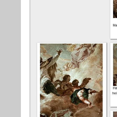
Ma
FM
hei