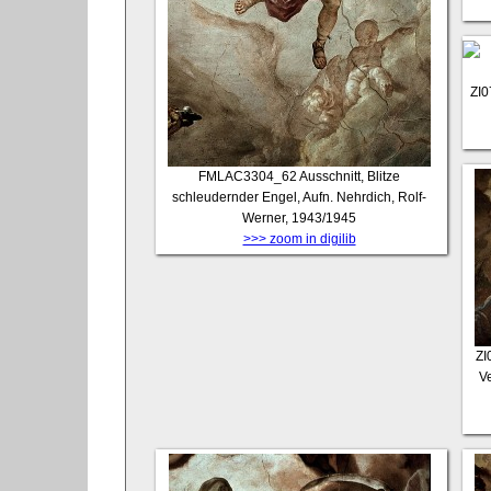
ZI
FMLAC3304_62
Ausschnitt, Blitze
schleudernder Engel, Aufn. Nehrdich, Rolf-
Werner, 1943/1945
>>> zoom in digilib
ZI
Ve