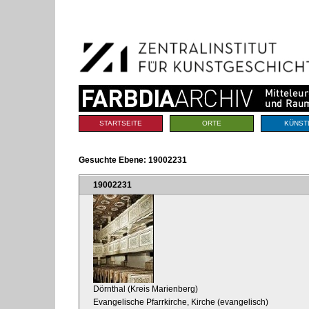
Benutzerspezifische
Direkt
Werkzeuge
zum
Inhalt
|
Direkt
zur
Navigation
Sektionen
STARTSEITE
ORTE
KÜNST
Gesuchte Ebene:
19002231
19002231
Dörnthal (Kreis Marienberg)
Evangelische Pfarrkirche, Kirche (evangelisch)