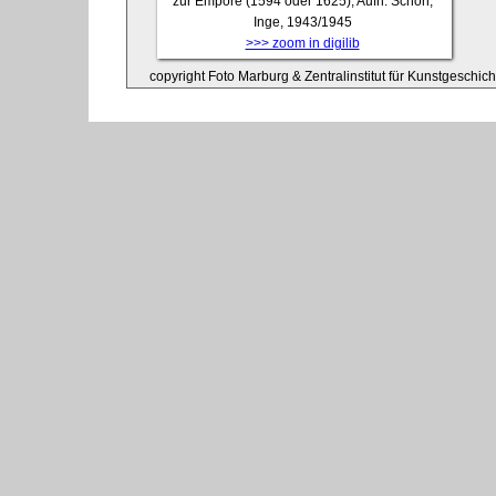
zur Empore (1594 oder 1625), Aufn. Schön,
Inge, 1943/1945
>>> zoom in digilib
copyright Foto Marburg & Zentralinstitut für Kunstgeschic