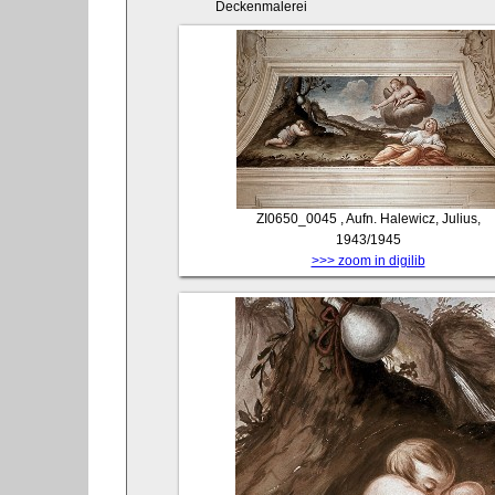
Deckenmalerei
ZI0650_0045
, Aufn. Halewicz, Julius,
1943/1945
>>> zoom in digilib