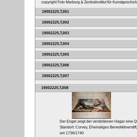
copyright Foto Marburg & Zentralinstitut für Kunstgeschic
19002225,T,001
19002225,T,002
19002225,T,003
19002225,T,004
19002225,T,005
19002225,T,006
19002225,T,007
19002225,T,008
Der Engel zeigt der verstoßenen Hagar eine Q
Standort: Corvey, Ehemaliges Benediktinerstift,
um 1736/1740