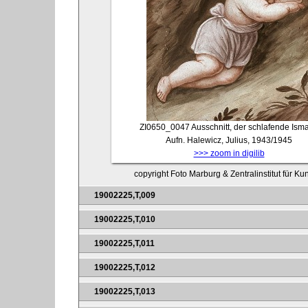
ZI0650_0047
Ausschnitt, der schlafende Isma
Aufn. Halewicz, Julius, 1943/1945
>>> zoom in digilib
copyright Foto Marburg & Zentralinstitut für K
19002225,T,009
19002225,T,010
19002225,T,011
19002225,T,012
19002225,T,013