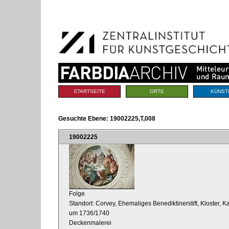
Benutzerspezifische
Direkt
Werkzeuge
zum
Inhalt
|
Direkt
zur
Navigation
Sektionen
STARTSEITE
ORTE
KÜNST
Gesuchte Ebene:
19002225,T,008
19002225
Folge
Standort: Corvey, Ehemaliges Benediktinerstift, Kloster, K
um 1736/1740
Deckenmalerei