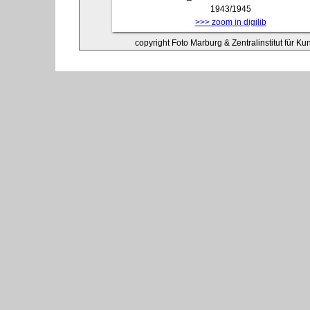
1943/1945
>>> zoom in digilib
copyright Foto Marburg & Zentralinstitut für K