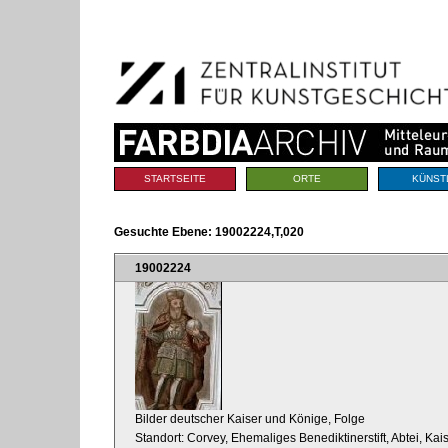
Benutzerspezifische
Direkt
Werkzeuge
zum
Inhalt
|
Direkt
zur
Navigation
Sektionen
STARTSEITE
ORTE
KÜNST
Gesuchte Ebene:
19002224,T,020
19002224
Bilder deutscher Kaiser und Könige, Folge
Standort: Corvey, Ehemaliges Benediktinerstift, Abtei, Kai