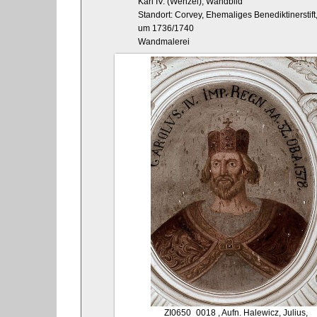
Karl IV. (Wenzel), Wandbild
Standort: Corvey, Ehemaliges Benediktinerstift,
um 1736/1740
Wandmalerei
ZI0650_0018
, Aufn. Halewicz, Julius,