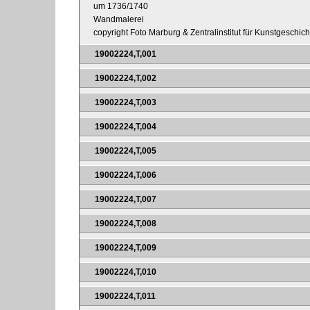
um 1736/1740
Wandmalerei
copyright Foto Marburg & Zentralinstitut für Kunstgeschic
19002224,T,001
19002224,T,002
19002224,T,003
19002224,T,004
19002224,T,005
19002224,T,006
19002224,T,007
19002224,T,008
19002224,T,009
19002224,T,010
19002224,T,011