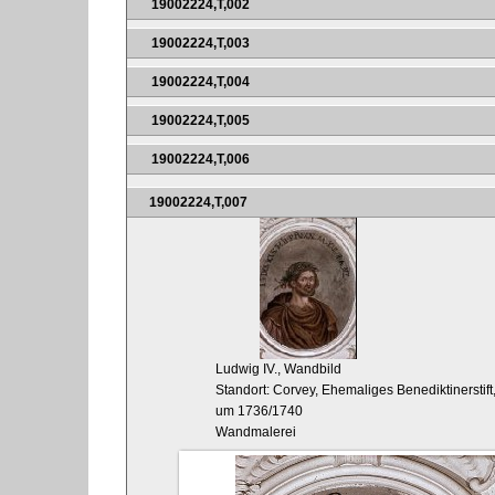
19002224,T,002
19002224,T,003
19002224,T,004
19002224,T,005
19002224,T,006
19002224,T,007
Ludwig IV., Wandbild
Standort: Corvey, Ehemaliges Benediktinerstift,
um 1736/1740
Wandmalerei