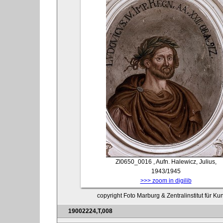
ZI0650_0016
, Aufn. Halewicz, Julius,
1943/1945
>>> zoom in digilib
copyright Foto Marburg & Zentralinstitut für K
19002224,T,008