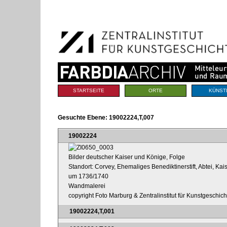
Benutzerspezifische
Direkt
Werkzeuge
zum
Inhalt
|
Direkt
zur
Navigation
Sektionen
STARTSEITE
ORTE
KÜNST
Gesuchte Ebene:
19002224,T,007
19002224
Bilder deutscher Kaiser und Könige, Folge
Standort: Corvey, Ehemaliges Benediktinerstift, Abtei, Kai
um 1736/1740
Wandmalerei
copyright Foto Marburg & Zentralinstitut für Kunstgeschic
19002224,T,001