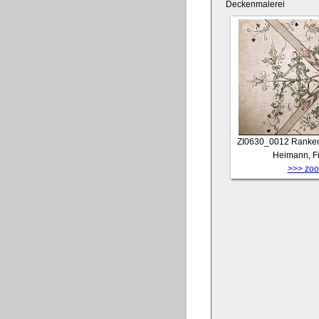
Deckenmalerei
ZI0630_0012
Ranken
Heimann, Fr
>>> zoom