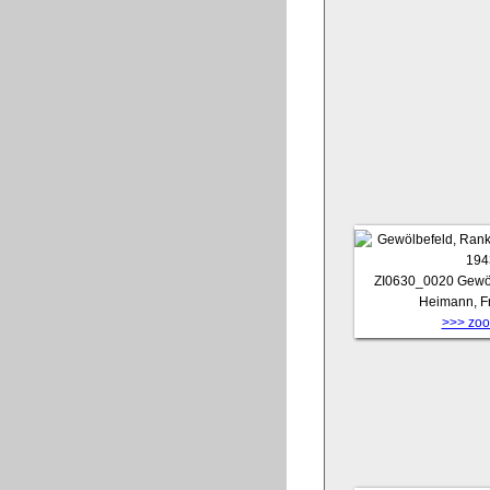
ZI0630_0020
Gewöl
Heimann, Fr
>>> zoom