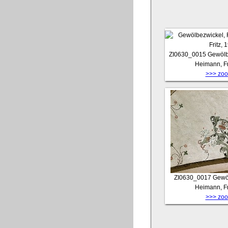
ZI0630_0015
Gewölb
Heimann, Fr
>>> zoom
ZI0630_0017
Gewöl
Heimann, Fr
>>> zoom