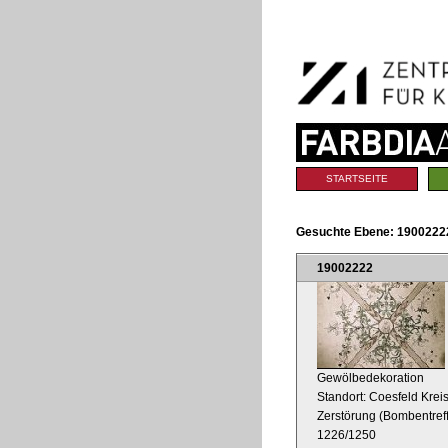
Benutzerspezifische
Direkt
Werkzeuge
zum
Inhalt
|
Direkt
zur
Navigation
Sektionen
STARTSEITE
Gesuchte Ebene:
1900222
19002222
Gewölbedekoration
Standort: Coesfeld Kreis
Zerstörung (Bombentref
1226/1250