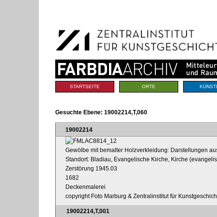
Benutzerspezifische
Direkt
Werkzeuge
zum
Inhalt
|
Direkt
zur
Navigation
Sektionen
STARTSEITE
ORTE
KÜNST
Gesuchte Ebene:
19002214,T,060
19002214
Gewölbe mit bemalter Holzverkleidung: Darstellungen a
Standort: Bladiau, Evangelische Kirche, Kirche (evangeli
Zerstörung 1945.03
1682
Deckenmalerei
copyright Foto Marburg & Zentralinstitut für Kunstgeschic
19002214,T,001