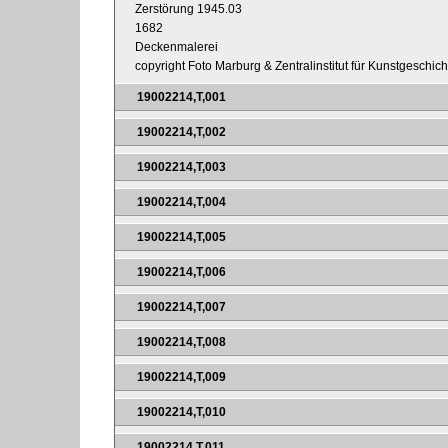
Zerstörung 1945.03
1682
Deckenmalerei
copyright Foto Marburg & Zentralinstitut für Kunstgeschic
19002214,T,001
19002214,T,002
19002214,T,003
19002214,T,004
19002214,T,005
19002214,T,006
19002214,T,007
19002214,T,008
19002214,T,009
19002214,T,010
19002214,T,011