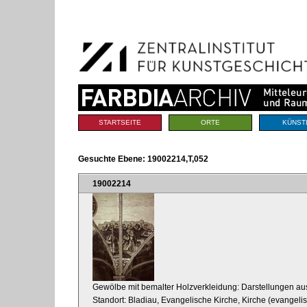
Benutzerspezifische
Direkt
Werkzeuge
zum
Inhalt
|
Direkt
zur
Navigation
Sektionen
STARTSEITE
ORTE
KÜNST
Gesuchte Ebene:
19002214,T,052
19002214
Gewölbe mit bemalter Holzverkleidung: Darstellungen a
Standort: Bladiau, Evangelische Kirche, Kirche (evangeli