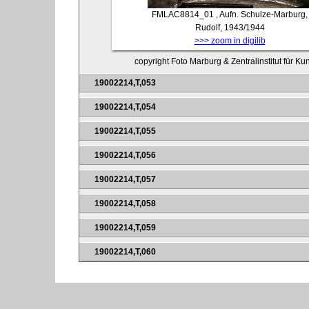
FMLAC8814_01
, Aufn. Schulze-Marburg,
Rudolf, 1943/1944
>>> zoom in digilib
copyright Foto Marburg & Zentralinstitut für K
19002214,T,053
19002214,T,054
19002214,T,055
19002214,T,056
19002214,T,057
19002214,T,058
19002214,T,059
19002214,T,060