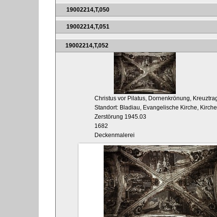
19002214,T,050
19002214,T,051
19002214,T,052
Christus vor Pilatus, Dornenkrönung, Kreuztr
Standort: Bladiau, Evangelische Kirche, Kirche
Zerstörung 1945.03
1682
Deckenmalerei