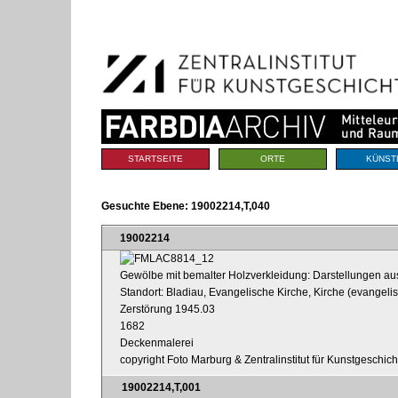
Benutzerspezifische
Direkt
Werkzeuge
zum
Inhalt
|
Direkt
zur
Navigation
Sektionen
STARTSEITE
ORTE
KÜNST
Gesuchte Ebene:
19002214,T,040
19002214
Gewölbe mit bemalter Holzverkleidung: Darstellungen a
Standort: Bladiau, Evangelische Kirche, Kirche (evangeli
Zerstörung 1945.03
1682
Deckenmalerei
copyright Foto Marburg & Zentralinstitut für Kunstgeschic
19002214,T,001