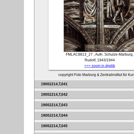
FMLAC8813_27
, Aufn. Schulze-Marburg,
Rudolf, 1943/1944
>>> zoom in digilib
copyright Foto Marburg & Zentralinstitut für K
19002214,T,041
19002214,T,042
19002214,T,043
19002214,T,044
19002214,T,045