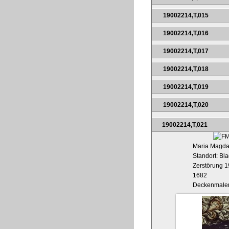
19002214,T,015
19002214,T,016
19002214,T,017
19002214,T,018
19002214,T,019
19002214,T,020
19002214,T,021
Maria Magdal
Standort: Bl
Zerstörung 
1682
Deckenmaler