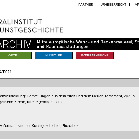
PARTNER
URHEBERRECHT
IM
ORTE
KÜNSTLER
EXPERTENSUCHE
,T,021
olzverkleidung: Darstellungen aus dem Alten und dem Neuen Testament, Zyklus
gelische Kirche, Kirche (evangelisch)
 Zentralinstitut für Kunstgeschichte, Photothek