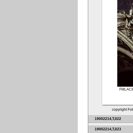
FMLAC8
copyright Fot
19002214,T,022
19002214,T,023