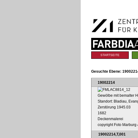
Benutzerspezifische
Direkt
Werkzeuge
zum
Inhalt
|
Direkt
zur
Navigation
Sektionen
STARTSEITE
Gesuchte Ebene:
19002214
19002214
Gewölbe mit bemalter H
Standort: Bladiau, Evan
Zerstörung 1945.03
1682
Deckenmalerei
copyright Foto Marburg &
19002214,T,001