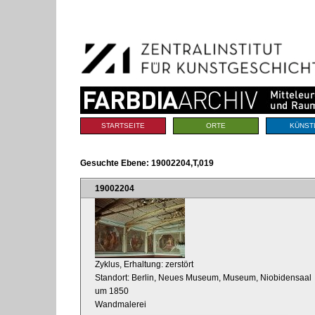
Benutzerspezifische
Direkt
Werkzeuge
zum
Inhalt
|
Direkt
zur
Navigation
Sektionen
STARTSEITE
ORTE
KÜNST
Gesuchte Ebene:
19002204,T,019
19002204
Zyklus, Erhaltung: zerstört
Standort: Berlin, Neues Museum, Museum, Niobidensaal
um 1850
Wandmalerei