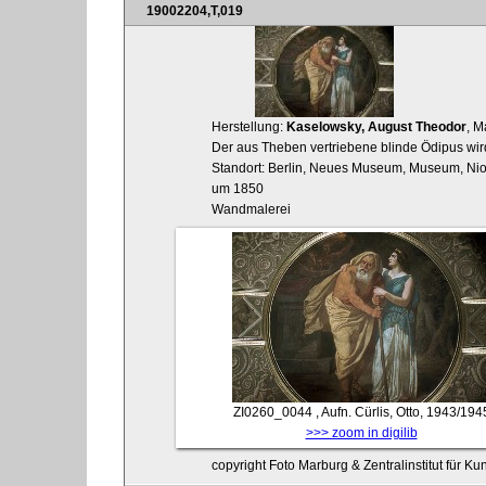
19002204,T,019
Herstellung:
Kaselowsky, August Theodor
, M
Der aus Theben vertriebene blinde Ödipus wird 
Standort: Berlin, Neues Museum, Museum, Ni
um 1850
Wandmalerei
ZI0260_0044
, Aufn. Cürlis, Otto, 1943/194
>>> zoom in digilib
copyright Foto Marburg & Zentralinstitut für K