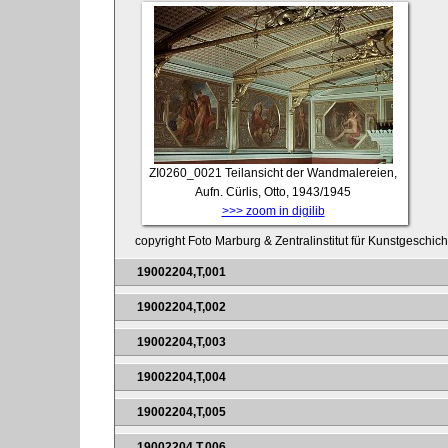
ZI0260_0021
Teilansicht der Wandmalereien,
Aufn. Cürlis, Otto, 1943/1945
>>> zoom in digilib
copyright Foto Marburg & Zentralinstitut für Kunstgeschic
19002204,T,001
19002204,T,002
19002204,T,003
19002204,T,004
19002204,T,005
19002204,T,006