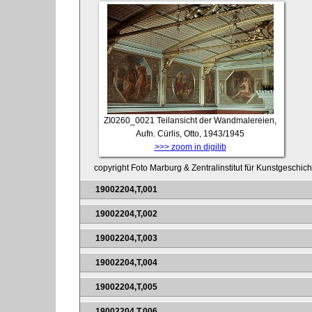
ZI0260_0021
Teilansicht der Wandmalereien,
Aufn. Cürlis, Otto, 1943/1945
>>> zoom in digilib
copyright Foto Marburg & Zentralinstitut für Kunstgeschic
19002204,T,001
19002204,T,002
19002204,T,003
19002204,T,004
19002204,T,005
19002204,T,006