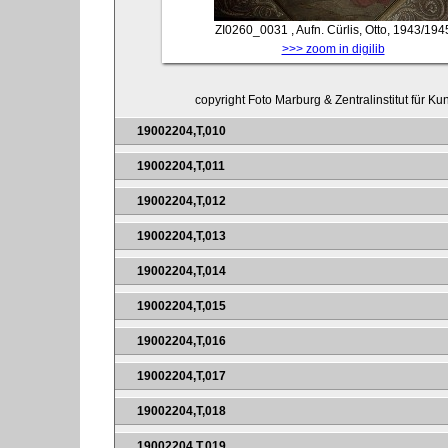
ZI0260_0031
, Aufn. Cürlis, Otto, 1943/194
>>> zoom in digilib
copyright Foto Marburg & Zentralinstitut für K
19002204,T,010
19002204,T,011
19002204,T,012
19002204,T,013
19002204,T,014
19002204,T,015
19002204,T,016
19002204,T,017
19002204,T,018
19002204,T,019