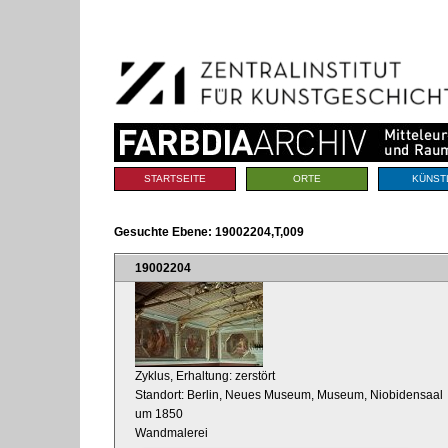
Benutzerspezifische
Direkt
Werkzeuge
zum
Inhalt
|
Direkt
zur
Navigation
Sektionen
STARTSEITE
ORTE
KÜNST
Gesuchte Ebene:
19002204,T,009
19002204
Zyklus, Erhaltung: zerstört
Standort: Berlin, Neues Museum, Museum, Niobidensaal
um 1850
Wandmalerei