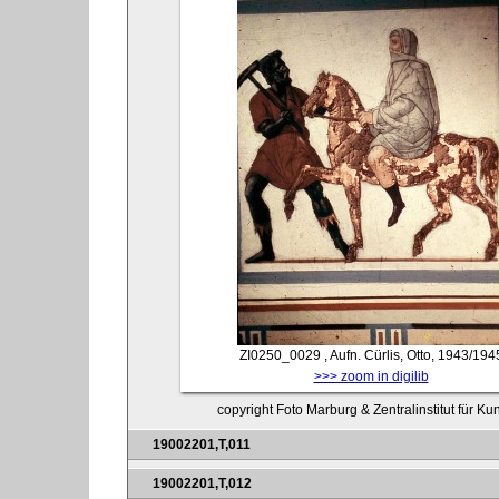
ZI0250_0029
, Aufn. Cürlis, Otto, 1943/194
>>> zoom in digilib
copyright Foto Marburg & Zentralinstitut für K
19002201,T,011
19002201,T,012