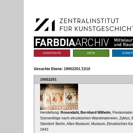
Benutzerspezifische
Direkt
Werkzeuge
zum
Inhalt
|
Direkt
zur
Navigation
Sektionen
STARTSEITE
ORTE
KÜNST
Gesuchte Ebene:
19002201,T,010
19002201
Herstellung:
Rosendahl, Bernhard Wilhelm
, Freskomaler
Szenenfolge nach etruskischen Wandmalereien, Zyklus, Er
Standort: Berlin, Altes Museum, Museum, Etruskisches Ka
1843