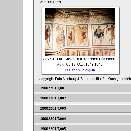
Wandmalerei
ZI0250_0001
Ansicht mit mehreren Bildfeldern,
Aufn. Cürlis, Otto, 1943/1945
>>> zoom in digilib
copyright Foto Marburg & Zentralinstitut für Kunstgeschic
19002201,T,001
19002201,T,002
19002201,T,003
19002201,T,004
19002201,T,005