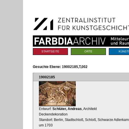
Benutzerspezifische
Direkt
Werkzeuge
zum
Inhalt
|
Direkt
zur
Navigation
Sektionen
STARTSEITE
ORTE
KÜNST
Gesuchte Ebene:
19002185,T,002
19002185
Entwurf:
Schlüter, Andreas
, Architekt
Deckendekoration
Standort: Berlin, Stadtschloß, Schloß, Schwarze Adlerka
um 1703