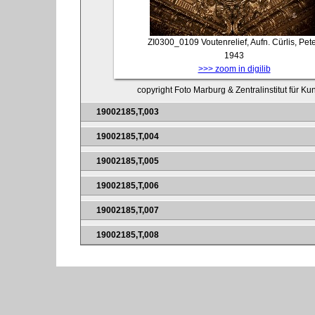
ZI0300_0109
Voutenrelief, Aufn. Cürlis, Pete
1943
>>> zoom in digilib
copyright Foto Marburg & Zentralinstitut für K
19002185,T,003
19002185,T,004
19002185,T,005
19002185,T,006
19002185,T,007
19002185,T,008