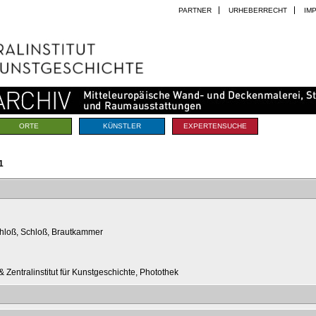
PARTNER
URHEBERRECHT
IM
ORTE
KÜNSTLER
EXPERTENSUCHE
1
schloß, Schloß, Brautkammer
 Zentralinstitut für Kunstgeschichte, Photothek