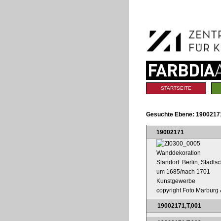
Benutzerspezifische
Direkt
Werkzeuge
zum
Inhalt
|
Direkt
zur
Navigation
Sektionen
STARTSEITE
Gesuchte Ebene:
1900217
19002171
Wanddekoration
Standort: Berlin, Stadt
um 1685/nach 1701
Kunstgewerbe
copyright Foto Marburg &
19002171,T,001