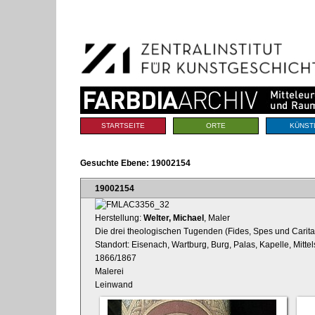
Benutzerspezifische
Direkt
Werkzeuge
zum
Inhalt
|
Direkt
zur
Navigation
Sektionen
STARTSEITE
ORTE
KÜNST
Gesuchte Ebene:
19002154
19002154
Herstellung:
Welter, Michael
, Maler
Die drei theologischen Tugenden (Fides, Spes und Caritas
Standort: Eisenach, Wartburg, Burg, Palas, Kapelle, Mitte
1866/1867
Malerei
Leinwand