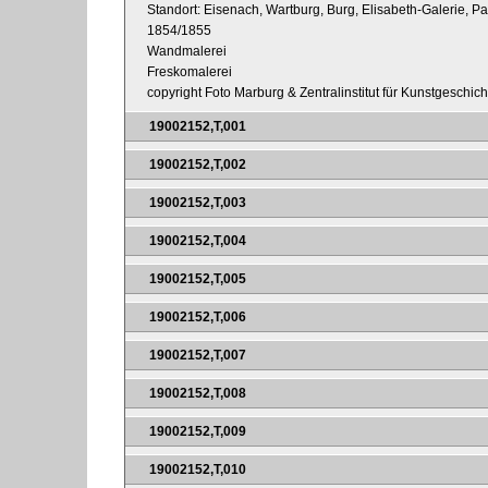
Standort: Eisenach, Wartburg, Burg, Elisabeth-Galerie, P
1854/1855
Wandmalerei
Freskomalerei
copyright Foto Marburg & Zentralinstitut für Kunstgeschic
19002152,T,001
19002152,T,002
19002152,T,003
19002152,T,004
19002152,T,005
19002152,T,006
19002152,T,007
19002152,T,008
19002152,T,009
19002152,T,010