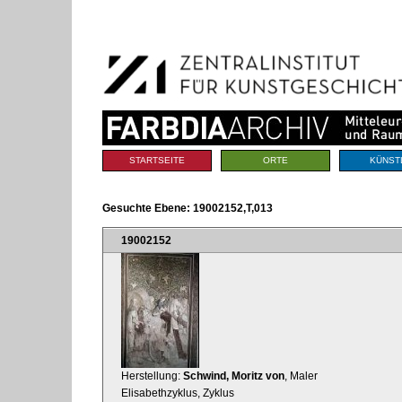
Benutzerspezifische
Direkt
Werkzeuge
zum
Inhalt
|
Direkt
zur
Navigation
Sektionen
STARTSEITE
ORTE
KÜNST
Gesuchte Ebene:
19002152,T,013
19002152
Herstellung:
Schwind, Moritz von
, Maler
Elisabethzyklus, Zyklus